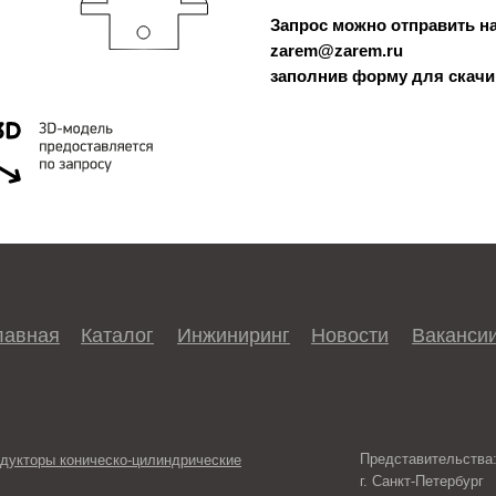
Запрос можно отправить на
zarem@zarem.ru
заполнив форму для скачи
лавная
Каталог
Инжиниринг
Новости
Ваканси
Представительства
дукторы коническо-цилиндрические
г. Санкт-Петербург