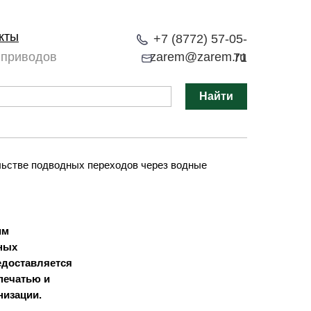
кты
+7 (8772) 57-05-
 приводов
zarem@zarem.ru
71
Найти
льстве подводных переходов через водные
им
ных
едоставляется
печатью и
низации.