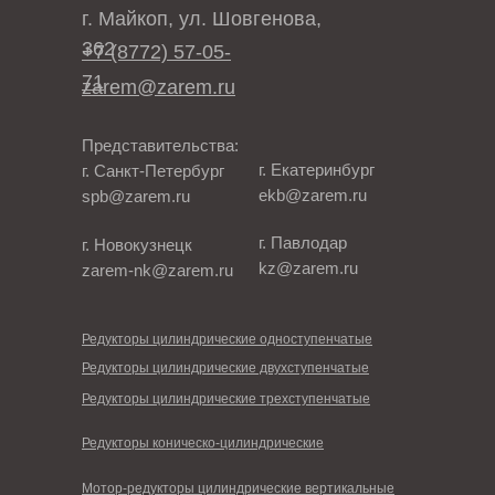
г. Майкоп, ул. Шовгенова,
362
+7 (8772) 57-05-
71
zarem@zarem.ru
Представительства:
г. Екатеринбург
г. Санкт-Петербург
ekb@zarem.ru
spb@zarem.ru
г. Павлодар
г. Новокузнецк
kz@zarem.ru
zarem-nk@zarem.ru
Редукторы цилиндрические одноступенчатые
Редукторы цилиндрические двухступенчатые
Редукторы цилиндрические трехступенчатые
Редукторы коническо-цилиндрические
Мотор-редукторы цилиндрические вертикальные