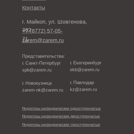
Контакты
г. Майкоп, ул. Шовгенова,
362
+7 (8772) 57-05-
71
zarem@zarem.ru
Представительства:
г. Екатеринбург
г. Санкт-Петербург
ekb@zarem.ru
spb@zarem.ru
г. Павлодар
г. Новокузнецк
kz@zarem.ru
zarem-nk@zarem.ru
Редукторы цилиндрические одноступенчатые
Редукторы цилиндрические двухступенчатые
Редукторы цилиндрические трехступенчатые