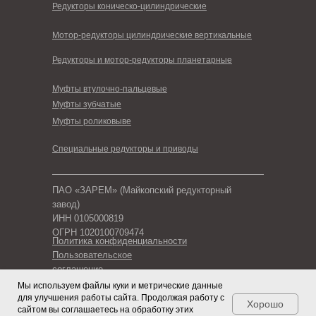
Редукторы коническо-цилиндрические
Мотор-редукторы цилиндрические вертикальные
Редукторы и мотор-редукторы планетарные
Муфты втулочно-пальцевые
Муфты зубчатые
Муфты роликовыве
Специальные редукторы и приводы
ПАО «ЗАРЕМ» (Майкопский редукторный
завод)
ИНН 0105000819
ОГРН 1020100709474
Политика конфиденциальности
Пользовательское
соглашение
Мы используем файлы куки и метрические данные
©2001-2025 ПАО «ЗАРЕМ»
для улучшения работы сайта. Продолжая работу с
Хорошо
Все права защищены.
сайтом вы соглашаетесь на обработку этих