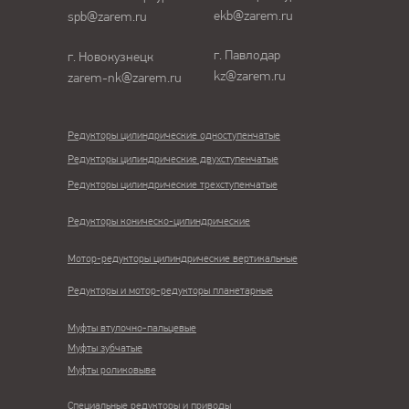
ekb@zarem.ru
spb@zarem.ru
г. Павлодар
г. Новокузнецк
kz@zarem.ru
zarem-nk@zarem.ru
Редукторы цилиндрические одноступенчатые
Редукторы цилиндрические двухступенчатые
Редукторы цилиндрические трехступенчатые
Редукторы коническо-цилиндрические
Мотор-редукторы цилиндрические вертикальные
Редукторы и мотор-редукторы планетарные
Муфты втулочно-пальцевые
Муфты зубчатые
Муфты роликовыве
Специальные редукторы и приводы