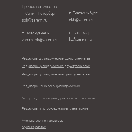
Представительства:
г. Екатеринбург
г. Санкт-Петербург
ekb@zarem.ru
spb@zarem.ru
г. Павлодар
г. Новокузнецк
kz@zarem.ru
zarem-nk@zarem.ru
Редукторы цилиндрические одноступенчатые
Редукторы цилиндрические двухступенчатые
Редукторы цилиндрические трехступенчатые
Редукторы коническо-цилиндрические
Мотор-редукторы цилиндрические вертикальные
Редукторы и мотор-редукторы планетарные
Муфты втулочно-пальцевые
Муфты зубчатые