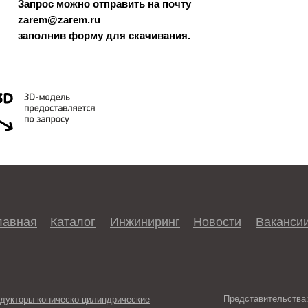
Запрос можно отправить на почту
zarem@zarem.ru
заполнив форму для скачивания.
лавная
Каталог
Инжиниринг
Новости
Ваканси
Представительства
дукторы коническо-цилиндрические