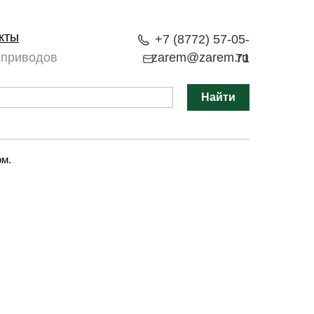
кты
+7 (8772) 57-05-
 приводов
zarem@zarem.ru
71
Найти
рм.