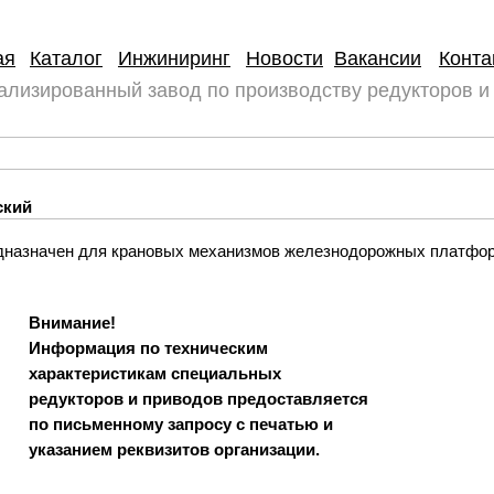
ая
Каталог
Инжиниринг
Новости
Вакансии
Конта
ализированный завод по производству редукторов и
ский
дназначен для крановых механизмов железнодорожных платфо
Внимание!
Информация по техническим
характеристикам специальных
редукторов и приводов предоставляется
по письменному запросу с печатью и
указанием реквизитов организации.