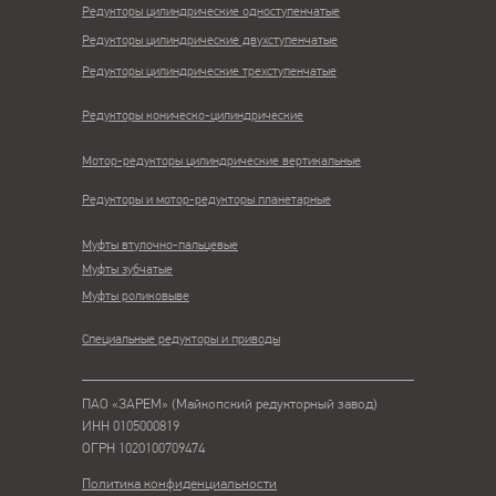
Редукторы цилиндрические одноступенчатые
Редукторы цилиндрические двухступенчатые
Редукторы цилиндрические трехступенчатые
Редукторы коническо-цилиндрические
Мотор-редукторы цилиндрические вертикальные
Редукторы и мотор-редукторы планетарные
Муфты втулочно-пальцевые
Муфты зубчатые
Муфты роликовыве
Специальные редукторы и приводы
ПАО «ЗАРЕМ» (Майкопский редукторный завод)
ИНН 0105000819
ОГРН 1020100709474
Политика конфиденциальности