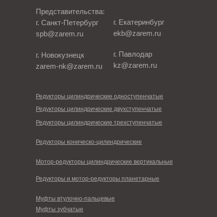
Представительства:
г. Екатеринбург
г. Санкт-Петербург
ekb@zarem.ru
spb@zarem.ru
г. Павлодар
г. Новокузнецк
kz@zarem.ru
zarem-nk@zarem.ru
Редукторы цилиндрические одноступенчатые
Редукторы цилиндрические двухступенчатые
Редукторы цилиндрические трехступенчатые
Редукторы коническо-цилиндрические
Мотор-редукторы цилиндрические вертикальные
Редукторы и мотор-редукторы планетарные
Муфты втулочно-пальцевые
Муфты зубчатые