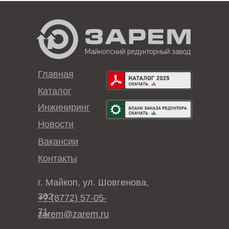
Главная
Каталог
Инжиниринг
Новости
Вакансии
Контакты
г. Майкоп, ул. Шовгенова,
362
+7 (8772) 57-05-
71
zarem@zarem.ru