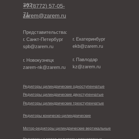
362
+7 (8772) 57-05-
71
zarem@zarem.ru
Представительства:
г. Екатеринбург
г. Санкт-Петербург
ekb@zarem.ru
spb@zarem.ru
г. Павлодар
г. Новокузнецк
kz@zarem.ru
zarem-nk@zarem.ru
Редукторы цилиндрические одноступенчатые
Редукторы цилиндрические двухступенчатые
Редукторы цилиндрические трехступенчатые
Редукторы коническо-цилиндрические
Мотор-редукторы цилиндрические вертикальные