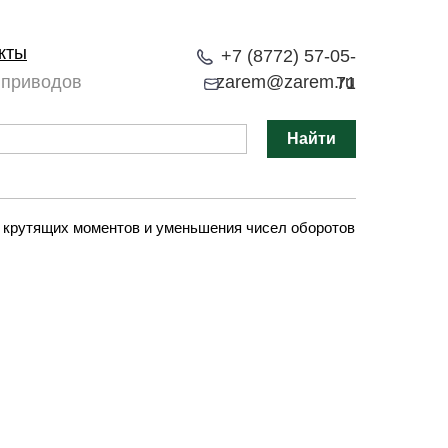
кты
+7 (8772) 57-05-
 приводов
zarem@zarem.ru
71
Найти
 крутящих моментов и уменьшения чисел оборотов