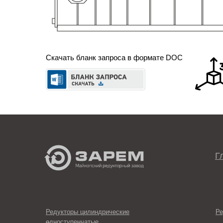
Скачать бланк запроса в формате DOC
Г
Редукторы цилиндрические
Ре
одноступенчатые