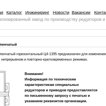
ая
Каталог
Инжиниринг
Новости
Вакансии
Конта
ализированный завод по производству редукторов и
упенчатый
пенчатый горизонтальный Ц4-1395 предназначен для изменения
в непрерывном и повторно-кратковременных режимах.
Внимание!
Информация по техническим
характеристикам специальных
редукторов и приводов предоставляется
по письменному запросу с печатью и
указанием реквизитов организации.