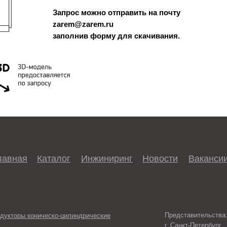
Запрос можно отправить на почту
zarem@zarem.ru
заполнив форму для скачивания.
лавная
Каталог
Инжиниринг
Новости
Ваканси
Представительства
дукторы коническо-цилиндрические
г. Санкт-Петербург