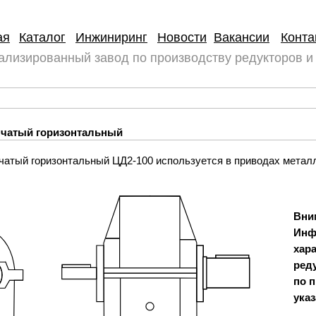
ая
Каталог
Инжиниринг
Новости
Вакансии
Конта
ализированный завод по производству редукторов и
енчатый горизонтальный
чатый горизонтальный ЦД2-100 используется в приводах металл
Вни
Инф
хар
ред
по 
указ