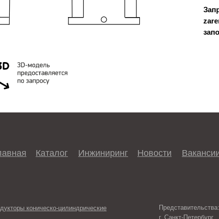
Зап
zar
зап
лавная
Каталог
Инжиниринг
Новости
Ваканси
Представительства
дукторы коническо-цилиндрические
г. Санкт-Петербург