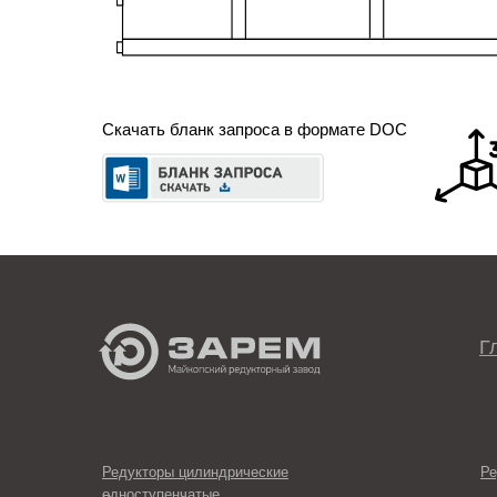
Скачать бланк запроса в формате DOC
Г
Редукторы цилиндрические
Ре
одноступенчатые