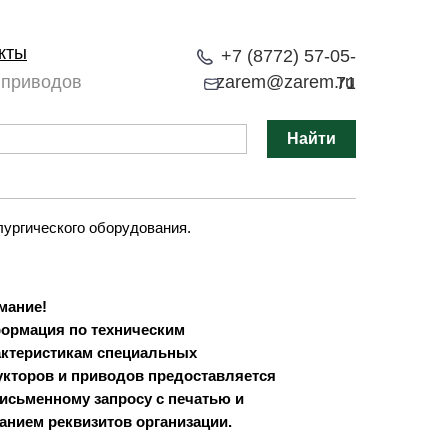
кты
+7 (8772) 57-05-
 приводов
zarem@zarem.ru
71
Найти
ургического оборудования.
мание!
ормация по техническим
актеристикам специальных
укторов и приводов предоставляется
письменному запросу с печатью и
анием реквизитов организации.