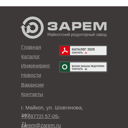
Главная
Каталог
Инжиниринг
Новости
Вакансии
Контакты
г. Майкоп, ул. Шовгенова,
362
+7 (8772) 57-05-
71
zarem@zarem.ru