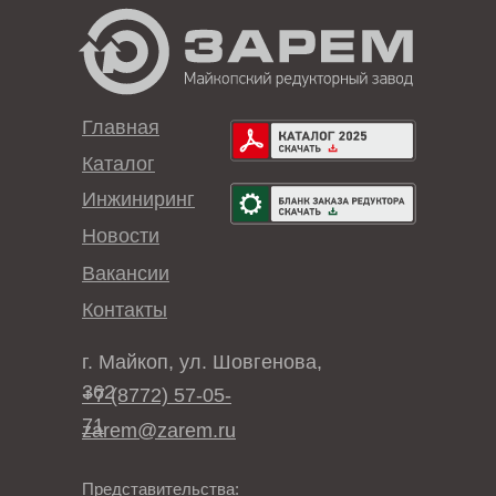
Главная
Каталог
Инжиниринг
Новости
Вакансии
Контакты
г. Майкоп, ул. Шовгенова,
362
+7 (8772) 57-05-
71
zarem@zarem.ru
Представительства: