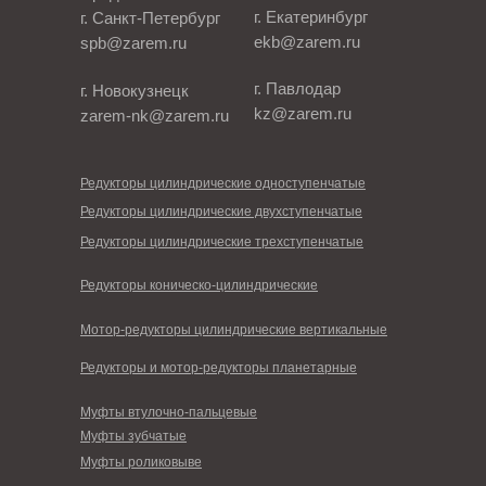
г. Екатеринбург
г. Санкт-Петербург
ekb@zarem.ru
spb@zarem.ru
г. Павлодар
г. Новокузнецк
kz@zarem.ru
zarem-nk@zarem.ru
Редукторы цилиндрические одноступенчатые
Редукторы цилиндрические двухступенчатые
Редукторы цилиндрические трехступенчатые
Редукторы коническо-цилиндрические
Мотор-редукторы цилиндрические вертикальные
Редукторы и мотор-редукторы планетарные
Муфты втулочно-пальцевые
Муфты зубчатые
Муфты роликовыве