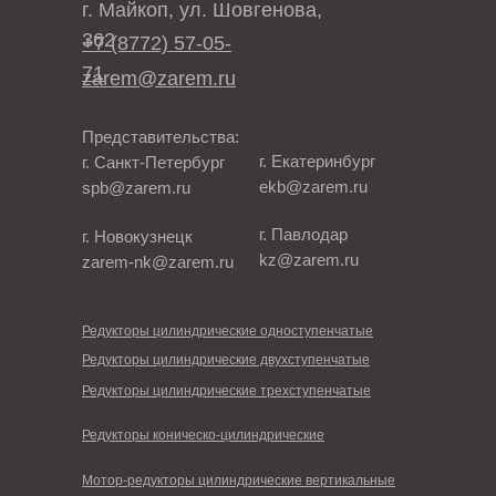
г. Майкоп, ул. Шовгенова,
362
+7 (8772) 57-05-
71
zarem@zarem.ru
Представительства:
г. Екатеринбург
г. Санкт-Петербург
ekb@zarem.ru
spb@zarem.ru
г. Павлодар
г. Новокузнецк
kz@zarem.ru
zarem-nk@zarem.ru
Редукторы цилиндрические одноступенчатые
Редукторы цилиндрические двухступенчатые
Редукторы цилиндрические трехступенчатые
Редукторы коническо-цилиндрические
Мотор-редукторы цилиндрические вертикальные