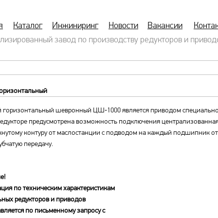
я
Каталог
Инжиниринг
Новости
Вакансии
Конта
лизированный завод по производству редукторов и привод
горизонтальный
й горизонтальный шевронный ЦШ‑1000 является приводом специально
редукторе предусмотрена возможность подключения централизованная 
кнутому контуру от маслостанции с подводом на каждый подшипник от
убчатую передачу.
е!
ция по техническим характеристикам
ьных редукторов и приводов
вляется по письменному запросу с