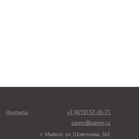
Контакты
+7 (8772) 57-05-71
zarem@zarem.ru
г. Майкоп, ул. Шовгенова, 362