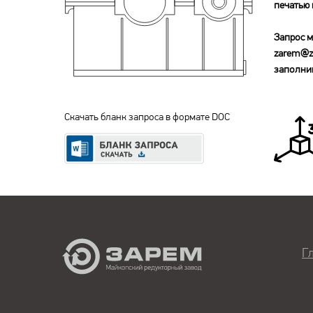
печатью 
Запрос м
zarem@z
заполнив
Скачать бланк запроса в формате DOC
Г