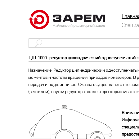
Главна
Специа
ЦШ-1000- редуктор цилиндрический одноступенчатый 
Назначение: Редуктор цилиндрический одноступенчаты
моментов и частоты вращения приводов конвейеров. В 
передач и подшипников. Смазка осуществляется по зам
(вентилем), внутри редуктора коллекторы опрыскивают з
Внимани
Информа
специал
предоста