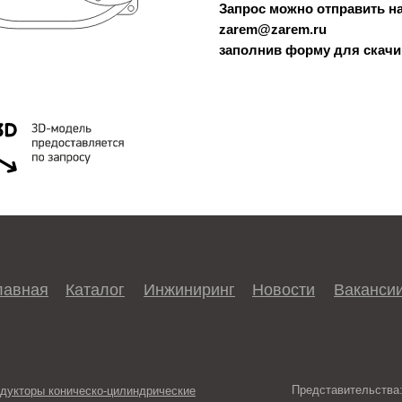
Запрос можно отправить на
zarem@zarem.ru
заполнив форму для скачи
лавная
Каталог
Инжиниринг
Новости
Ваканси
Представительства
дукторы коническо-цилиндрические