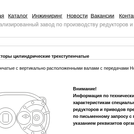
ая
Каталог
Инжиниринг
Новости
Вакансии
Конта
ализированный завод по производству редукторов и
укторы цилиндрические трехступенчатые
енчатые с вертикально расположенными валами с передачами Н
Внимание!
Информация по техническ
характеристикам специаль
редукторов и приводов пр
по письменному запросу с 
указанием реквизитов орга