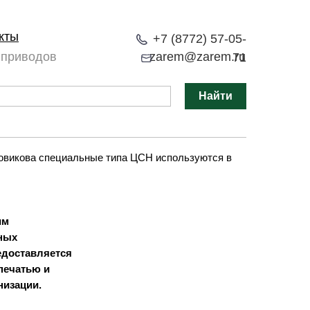
кты
+7 (8772) 57-05-
 приводов
zarem@zarem.ru
71
Найти
овикова специальные типа ЦСН используются в
им
ных
едоставляется
печатью и
низации.