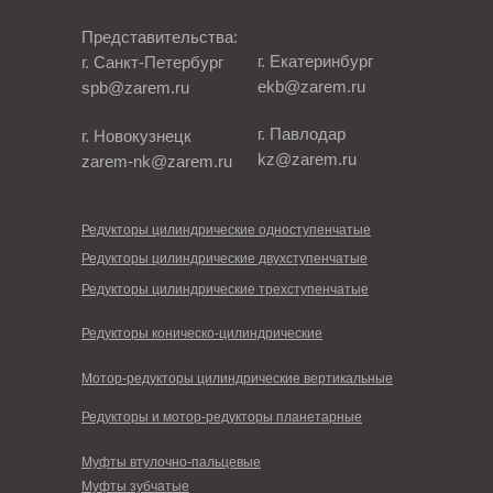
Представительства:
г. Екатеринбург
г. Санкт-Петербург
ekb@zarem.ru
spb@zarem.ru
г. Павлодар
г. Новокузнецк
kz@zarem.ru
zarem-nk@zarem.ru
Редукторы цилиндрические одноступенчатые
Редукторы цилиндрические двухступенчатые
Редукторы цилиндрические трехступенчатые
Редукторы коническо-цилиндрические
Мотор-редукторы цилиндрические вертикальные
Редукторы и мотор-редукторы планетарные
Муфты втулочно-пальцевые
Муфты зубчатые