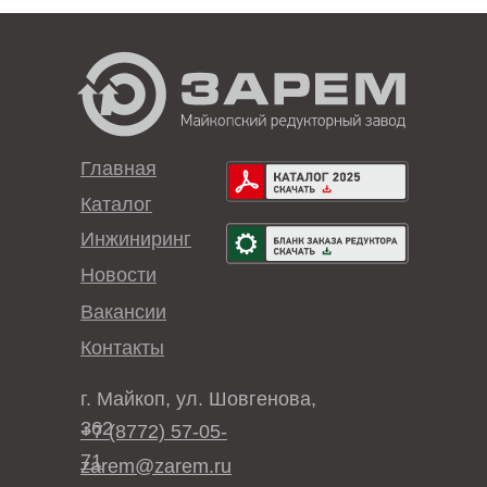
Главная
Каталог
Инжиниринг
Новости
Вакансии
Контакты
г. Майкоп, ул. Шовгенова,
362
+7 (8772) 57-05-
71
zarem@zarem.ru