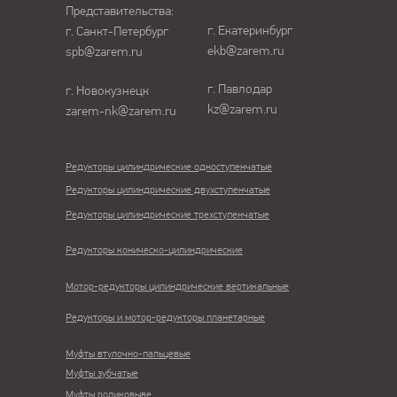
Представительства:
г. Екатеринбург
г. Санкт-Петербург
ekb@zarem.ru
spb@zarem.ru
г. Павлодар
г. Новокузнецк
kz@zarem.ru
zarem-nk@zarem.ru
Редукторы цилиндрические одноступенчатые
Редукторы цилиндрические двухступенчатые
Редукторы цилиндрические трехступенчатые
Редукторы коническо-цилиндрические
Мотор-редукторы цилиндрические вертикальные
Редукторы и мотор-редукторы планетарные
Муфты втулочно-пальцевые
Муфты зубчатые
Муфты роликовыве