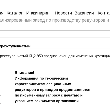
ая
Каталог
Инжиниринг
Новости
Вакансии
Конта
ализированный завод по производству редукторов и
 трехступенчатый
трехступенчатый КЦ2-950 предназначен для изменения крутящи
Внимание!
Информация по техническим
характеристикам специальных
редукторов и приводов предоставляется
по письменному запросу с печатью и
указанием реквизитов организации.