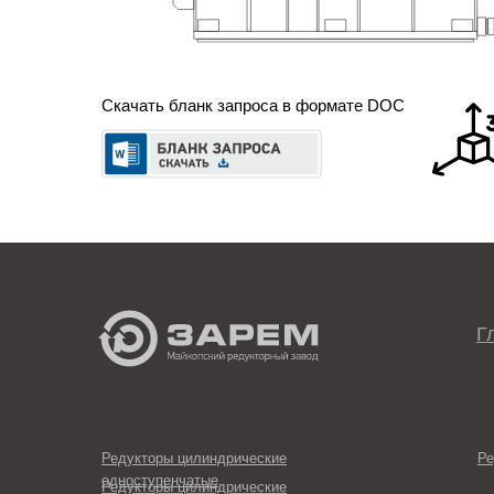
Скачать бланк запроса в формате DOC
Г
Редукторы цилиндрические
Ре
одноступенчатые
Редукторы цилиндрические