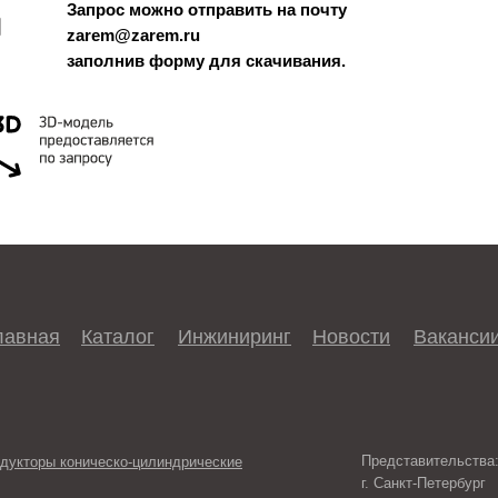
Запрос можно отправить на почту
zarem@zarem.ru
заполнив форму для скачивания.
лавная
Каталог
Инжиниринг
Новости
Ваканси
Представительства
дукторы коническо-цилиндрические
г. Санкт-Петербург