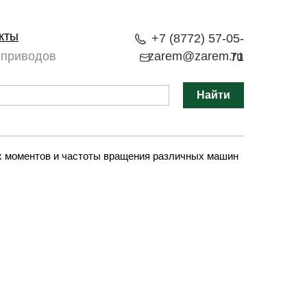
кты
+7 (8772) 57-05-
 приводов
zarem@zarem.ru
71
Найти
х моментов и частоты вращения различных машин