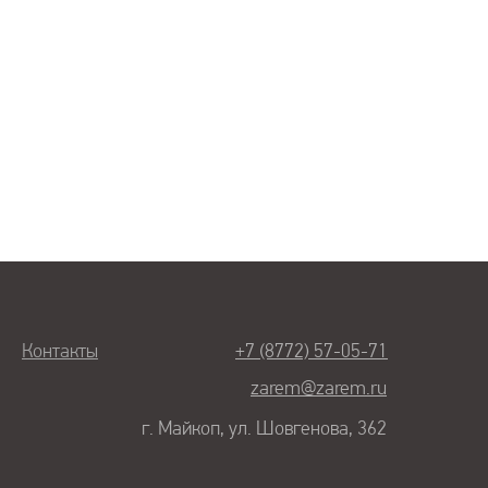
Контакты
+7 (8772) 57-05-71
zarem@zarem.ru
г. Майкоп, ул. Шовгенова, 362