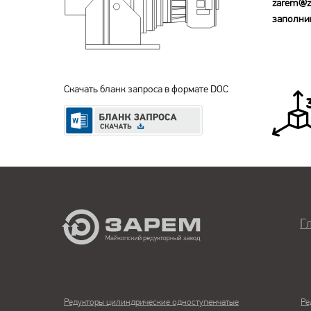
zarem@z
заполнив
Скачать бланк запроса в формате DOC
Г
Редукторы цилиндрические одноступенчатые
Ре