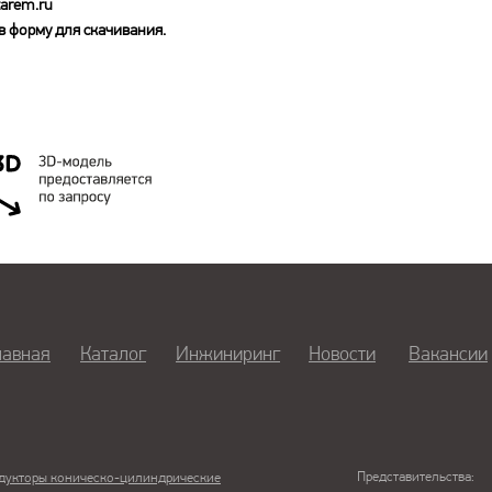
arem.ru
 форму для скачивания.
лавная
Каталог
Инжиниринг
Новости
Вакансии
Представительства:
дукторы коническо-цилиндрические