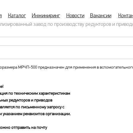
я
Каталог
Инжиниринг
Новости
Вакансии
Конта
лизированный завод по производству редукторов и привод
поразмера МРЧП-500 предназначен для применения в вспомогательног
е!
ция по техническим характеристикам
ьных редукторов и приводов
вляется по письменному запросу с
и указанием реквизитов организации.
ожно отправить на почту