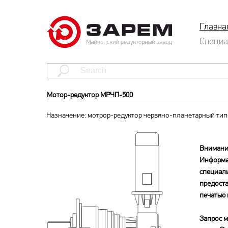
Главна
Специа
Мотор-редуктор МРЧП-500
Назначение: мотрор-редуктор червяно-планетарный ти
Внимани
Информа
специал
предоста
печатью 
Запрос м