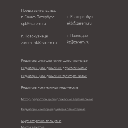
Представительства:
г. Екатеринбург
г. Санкт-Петербург
ekb@zarem.ru
spb@zarem.ru
г. Павлодар
г. Новокузнецк
kz@zarem.ru
zarem-nk@zarem.ru
Редукторы цилиндрические одноступенчатые
Редукторы цилиндрические двухступенчатые
Редукторы цилиндрические трехступенчатые
Редукторы коническо-цилиндрические
Мотор-редукторы цилиндрические вертикальные
Редукторы и мотор-редукторы планетарные
Муфты втулочно-пальцевые
Муфты зубчатые