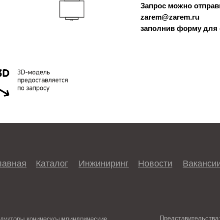
Запрос можно отправ
zarem@zarem.ru
заполнив форму для 
лавная
Каталог
Инжиниринг
Новости
Ваканси
Представительства
дукторы коническо-цилиндрические