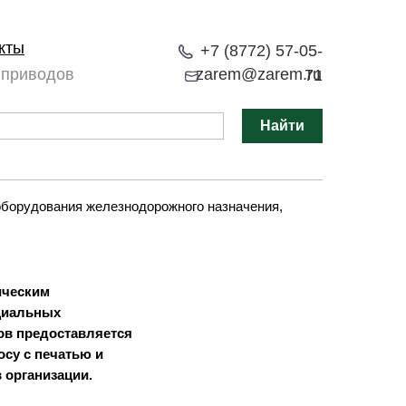
кты
+7 (8772) 57-05-
 приводов
zarem@zarem.ru
71
Найти
оборудования железнодорожного назначения,
ическим
циальных
ов предоставляется
осу с печатью и
 организации.