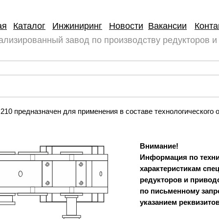
ая
Каталог
Инжиниринг
Новости
Вакансии
Конта
ализированный завод по производству редукторов и
210 предназначен для применения в составе технологического 
Внимание!
Информация по техн
характеристикам спе
редукторов и привод
по письменному запр
указанием реквизитов