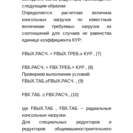
следующим образом:
Определяется расчетная величина
консольных нагрузок по известным
величинам требуемых нагрузок из
соотношений для случаев не равенства
единице коэффициента КУР:
FВЫХ.РАСЧ. = FВЫХ.ТРЕБ.х КУР , (7)
FВХ.РАСЧ. = FВХ.ТРЕБ.× КУР , (8)
Проверяем выполнение условий:
FВЫХ.ТАБ.≥FВЫХ.РАСЧ. , (9)
FВХ.ТАБ. ≥ FВХ.РАСЧ., (10)
где FВЫХ.ТАБ , FВХ.ТАБ. – радиальные
консольные нагрузки.
Для специальных редукторов и
редукторов общемашиностроительного