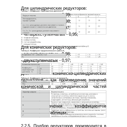
Для цилиндрических редукторов:
- одноступенчатых - 0,99;
- двухступенчатых - 0,98;
- трехступенчатых - 0,97;
- четырехступенчатых - 0,95;
Для конических редукторов:
- одноступенчатых - 0,98;
- двухступенчатых - 0,97;
Для коническо-цилиндрических
редукторов – как произведение значений
конической и цилиндрической частей
редуктора.
2.2.4. Значения коэффициентов
приводятся в таблицах.
2.2.5. Подбор редукторов производится в