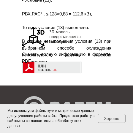
- Условие (13):
РВХ.РАСЧ. ≤ 128×0,88 = 112,6 кВт,
То есть условие (13) выполнено.
В случае невыполнения условия (13) при
выбранном способе охлаждения
Скачать полную информацию в формате
используются другие способы
PDF
охлаждения.
Мы используем файлы куки и метрические данные
для улучшения работы сайта. Продолжая работу с
Хорошо
сайтом вы соглашаетесь на обработку этих
данных.
Главная