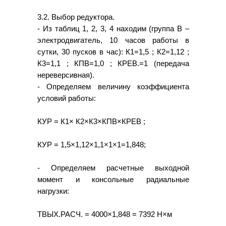
3.2. Выбор редуктора.
- Из таблиц 1, 2, 3, 4 находим (группа В –
электродвигатель, 10 часов работы в
сутки, 30 пусков в час): К1=1,5 ; К2=1,12 ;
К3=1,1 ; КПВ=1,0 ; КРЕВ.=1 (передача
нереверсивная).
- Определяем величину коэффициента
условий работы:
КУР = К1× К2×К3×КПВ×КРЕВ ;
КУР = 1,5×1,12×1,1×1×1=1,848;
- Определяем расчетные выходной
момент и консольные радиальные
нагрузки:
ТВЫХ.РАСЧ. = 4000×1,848 = 7392 Н×м