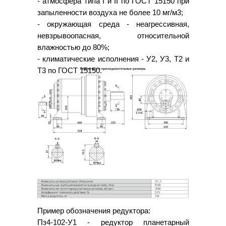
- атмосфера типа I и II по ГОСТ 15150 при
запыленности воздуха не более 10 мг/м3;
- окружающая среда - неагрессивная,
невзрывоопасная, относительной
влажностью до 80%;
- климатические исполнения - У2, У3, Т2 и
Т3 по ГОСТ 15150.
Пример обозначения редуктора:
Пз4-102-У1 - редуктор планетарный