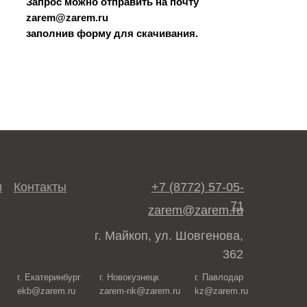
Запрос можно отправить на почту
zarem@zarem.ru
заполнив форму для скачивания.
и
Контакты
+7 (8772) 57-05-
71
zarem@zarem.ru
г. Майкоп, ул. Шовгенова,
362
:
г. Екатеринбург
г. Новокузнецк
г. Павлодар
ekb@zarem.ru
zarem-nk@zarem.ru
kz@zarem.ru