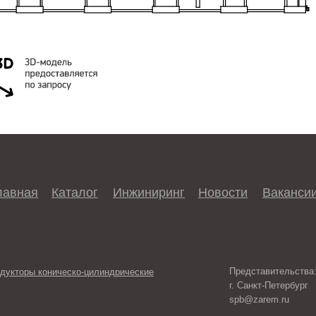
лавная
Каталог
Инжиниринг
Новости
Ваканси
Представительства
дукторы коническо-цилиндрические
г. Санкт-Петербург
spb@zarem.ru