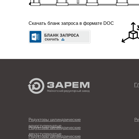
Скачать бланк запроса в формате DOC
Г
Редукторы цилиндрические
Ре
одноступенчатые
Редукторы цилиндрические
двухступенчатые
Редукторы цилиндрические