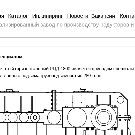
ая
Каталог
Инжиниринг
Новости
Вакансии
Конта
ализированный завод по производству редукторов и
ренциалом
нчатый горизонтальный РЦД-1800 является приводом специальн
 главного подъема грузоподъемностью 280 тонн.