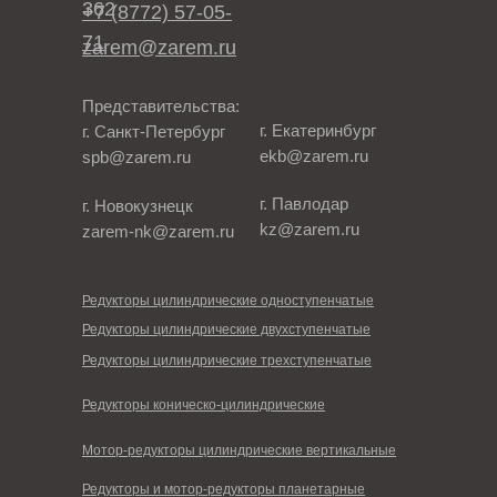
362
+7 (8772) 57-05-
71
zarem@zarem.ru
Представительства:
г. Екатеринбург
г. Санкт-Петербург
ekb@zarem.ru
spb@zarem.ru
г. Павлодар
г. Новокузнецк
kz@zarem.ru
zarem-nk@zarem.ru
Редукторы цилиндрические одноступенчатые
Редукторы цилиндрические двухступенчатые
Редукторы цилиндрические трехступенчатые
Редукторы коническо-цилиндрические
Мотор-редукторы цилиндрические вертикальные
Редукторы и мотор-редукторы планетарные