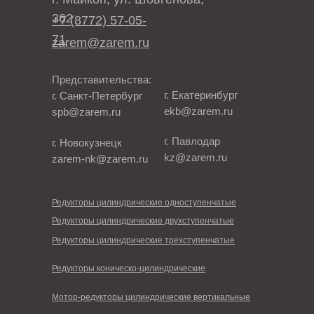
362
+7 (8772) 57-05-
71
zarem@zarem.ru
Представительства:
г. Екатеринбург
г. Санкт-Петербург
ekb@zarem.ru
spb@zarem.ru
г. Павлодар
г. Новокузнецк
kz@zarem.ru
zarem-nk@zarem.ru
Редукторы цилиндрические одноступенчатые
Редукторы цилиндрические двухступенчатые
Редукторы цилиндрические трехступенчатые
Редукторы коническо-цилиндрические
Мотор-редукторы цилиндрические вертикальные