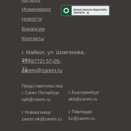
Каталог
Инжиниринг
Новости
Вакансии
Контакты
г. Майкоп, ул. Шовгенова,
362
+7 (8772) 57-05-
71
zarem@zarem.ru
Представительства:
г. Екатеринбург
г. Санкт-Петербург
ekb@zarem.ru
spb@zarem.ru
г. Павлодар
г. Новокузнецк
kz@zarem.ru
zarem-nk@zarem.ru