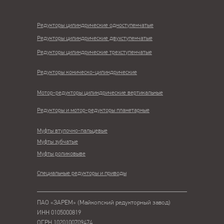
Редукторы цилиндрические одноступенчатые
Редукторы цилиндрические двухступенчатые
Редукторы цилиндрические трехступенчатые
Редукторы коническо-цилиндрические
Мотор-редукторы цилиндрические вертикальные
Редукторы и мотор-редукторы планетарные
Муфты втулочно-пальцевые
Муфты зубчатые
Муфты роликовыве
Специальные редукторы и приводы
ПАО «ЗАРЕМ» (Майкопский редукторный завод)
ИНН 0105000819
ОГРН 1020100709474