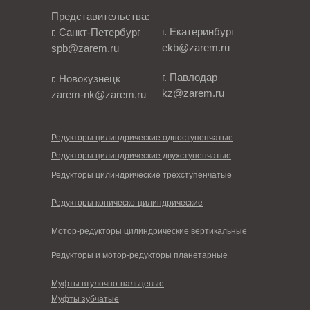
Представительства:
г. Екатеринбург
г. Санкт-Петербург
ekb@zarem.ru
spb@zarem.ru
г. Павлодар
г. Новокузнецк
kz@zarem.ru
zarem-nk@zarem.ru
Редукторы цилиндрические одноступенчатые
Редукторы цилиндрические двухступенчатые
Редукторы цилиндрические трехступенчатые
Редукторы коническо-цилиндрические
Мотор-редукторы цилиндрические вертикальные
Редукторы и мотор-редукторы планетарные
Муфты втулочно-пальцевые
Муфты зубчатые