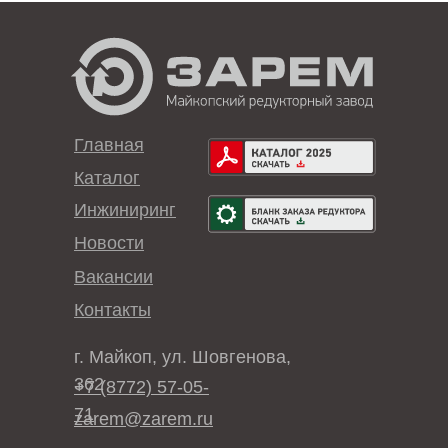
Главная
Каталог
Инжиниринг
Новости
Вакансии
Контакты
г. Майкоп, ул. Шовгенова,
362
+7 (8772) 57-05-
71
zarem@zarem.ru